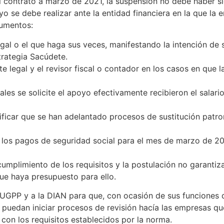
 contrato a marzo de 2021, la suspensión no debe haber sid
yo se debe realizar ante la entidad financiera en la que la
cumentos:
egal o el que haga sus veces, manifestando la intención de 
trategia Sacúdete.
te legal y el revisor fiscal o contador en los casos en que 
les se solicite el apoyo efectivamente recibieron el salar
tificar que se han adelantado procesos de sustitución patro
 los pagos de seguridad social para el mes de marzo de 202
umplimiento de los requisitos y la postulación no garantiz
que haya presupuesto para ello.
 UGPP y a la DIAN para que, con ocasión de sus funciones de
 puedan iniciar procesos de revisión hacía las empresas qu
 con los requisitos establecidos por la norma.