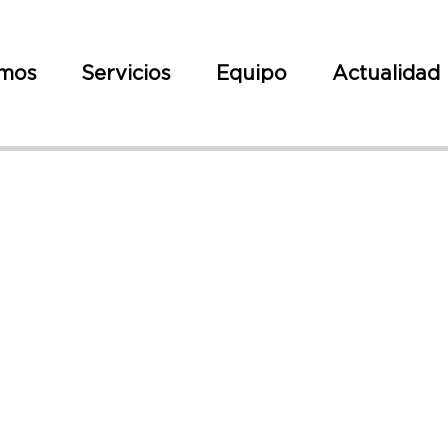
omos
Servicios
Equipo
Actualidad
AR INFORMATIVA
ENTACIÓN DE L
ÓNICA Y DIGITA