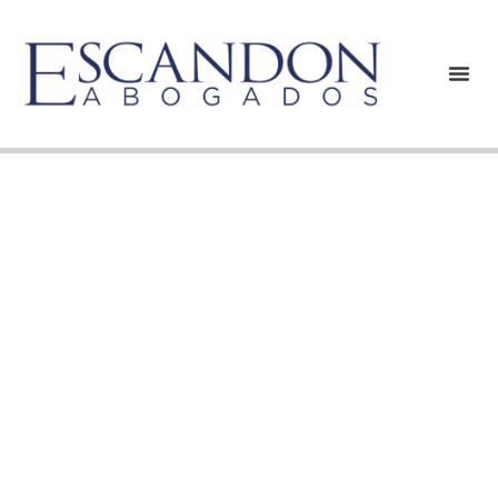
Circular No. 10.
Sobre los
requisitos para
la devolución de
saldos en