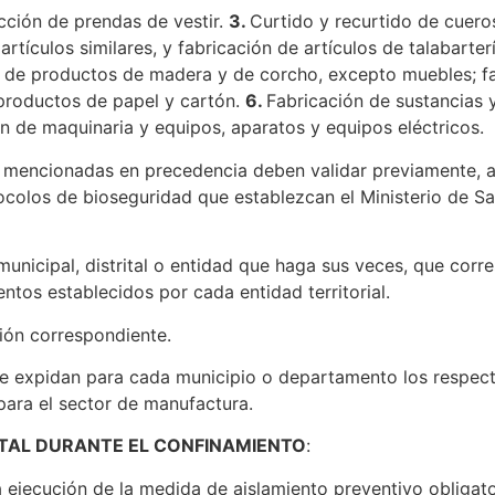
ción de prendas de vestir.
3.
Curtido y recurtido de cueros
artículos similares, y fabricación de artículos de talabarter
 de productos de madera y de corcho, excepto muebles; fab
 productos de papel y cartón.
6.
Fabricación de sustancias
n de maquinaria y equipos, aparatos y equipos eléctricos.
mencionadas en precedencia deben validar previamente, ante
ocolos de bioseguridad que establezcan el Ministerio de Sa
 municipal, distrital o entidad que haga sus veces, que cor
ntos establecidos por cada entidad territorial.
ción correspondiente.
ue expidan para cada municipio o departamento los respec
 para el sector de manufactura.
PITAL DURANTE EL CONFINAMIENTO
:
 ejecución de la medida de aislamiento preventivo obligato