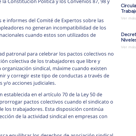
la Constitución Política y los Convenios 87, 98 y
Circul
Trabaj
Ver más
 e informes del Comité de Expertos sobre las
mpleadores no generan incompatibilidad de los
rnacionales cuando estos son utilizados de
Decret
Nivele
Ver más
rtad patronal para celebrar los pactos colectivos no
ión colectiva de los trabajadores que libre y
a organización sindical, máxime cuando existen
 y corregir este tipo de conductas a través de
 y/o acciones judiciales.
 establecida en el artículo 70 de la Ley 50 de
prorrogar pactos colectivos cuando el sindicato o
e los trabajadores. Esta disposición continúa
ección de la actividad sindical en empresas con
sca equilibrar los derechos de asociación sindical