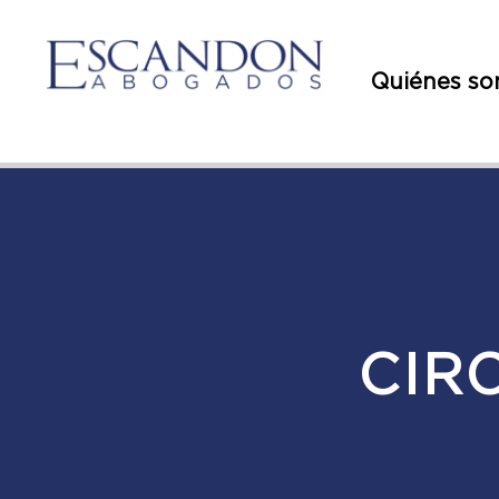
Quiénes s
CIR