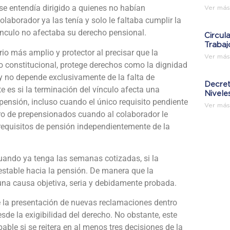
se entendía dirigido a quienes no habían
Ver más
laborador ya las tenía y solo le faltaba cumplir la
ínculo no afectaba su derecho pensional.
Circul
Trabaj
io más amplio y protector al precisar que la
Ver más
o constitucional, protege derechos como la dignidad
 y no depende exclusivamente de la falta de
Decret
e es si la terminación del vínculo afecta una
Nivele
pensión, incluso cuando el único requisito pendiente
Ver más
uero de prepensionados cuando al colaborador le
 requisitos de pensión independientemente de la
cuando ya tenga las semanas cotizadas, si la
estable hacia la pensión. De manera que la
e una causa objetiva, seria y debidamente probada.
e la presentación de nuevas reclamaciones dentro
esde la exigibilidad del derecho. No obstante, este
able si se reitera en al menos tres decisiones de la